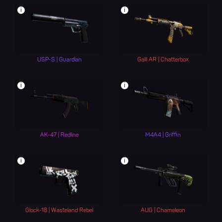
i
i
USP-S | Guardian
Galil AR | Chatterbox
i
i
AK-47 | Redline
M4A4 | Griffin
i
i
Glock-18 | Wasteland Rebel
AUG | Chameleon