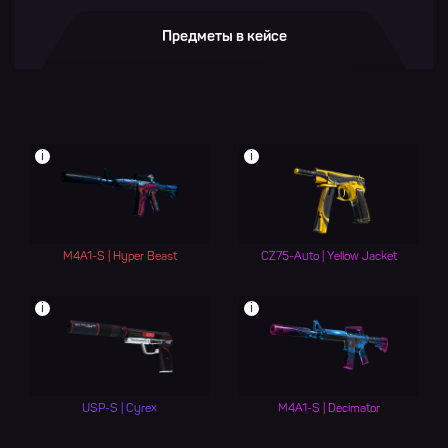
Предметы в кейсе
i
i
M4A1-S | Hyper Beast
CZ75-Auto | Yellow Jacket
i
i
USP-S | Cyrex
M4A1-S | Decimator