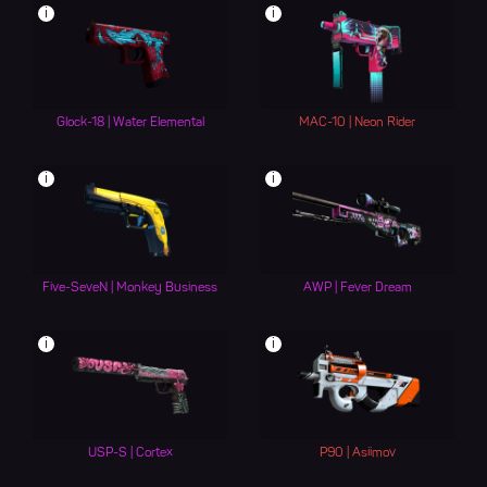
i
i
Glock-18 | Water Elemental
MAC-10 | Neon Rider
i
i
Five-SeveN | Monkey Business
AWP | Fever Dream
i
i
USP-S | Cortex
P90 | Asiimov