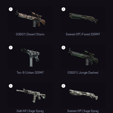
i
i
G3SG1 | Desert Storm
Sawed-Off | Forest DDPAT
i
i
Tec-9 | Urban DDPAT
G3SG1 | Jungle Dashed
i
i
Galil AR | Sage Spray
Sawed-Off | Sage Spray