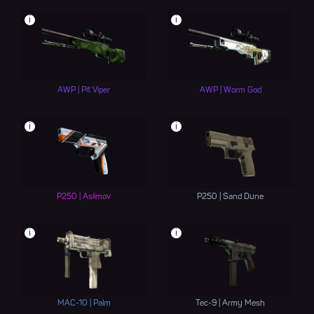
i
i
AWP | Pit Viper
AWP | Worm God
i
i
P250 | Asiimov
P250 | Sand Dune
i
i
MAC-10 | Palm
Tec-9 | Army Mesh