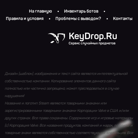
На главную
Инвентарь ботов
Правила и условия
Проблемы с выводом?
Контакты
KeyDrop.Ru
Сервис случайных предметов
Дизайн (шаблон), изображения и текст сайта являются интеллектуальной
собственностью компании. Копирование элементов данного сайта
полностью или частично запрещено, может преследоваться в случае
нарушения!
Название и логотип Steam являются товарными знаками или
зарегистрированными товарными знаками Корпорации Valve в США и/или
других странах. Все права сохранены. Содержимое игр и игровые материалы
(с) Корпорация Valve. Все названия продуктов, компаний и марок, логотипы и
товарные знаки являются собственностью соответствующих владельцев. Все