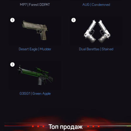
MP7 | Forest DDPAT
AUG | Condemned
i
i
Desert Eagle | Mudder
Dual Berettas | Stained
i
G3SG1 | Green Apple
Топ продаж