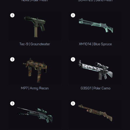
Nova | Polar Mesh
SCAR-20 | Sand Mesh
i
i
Tec-9 | Groundwater
XM1014 | Blue Spruce
i
i
MP7 | Army Recon
G3SG1 | Polar Camo
i
i