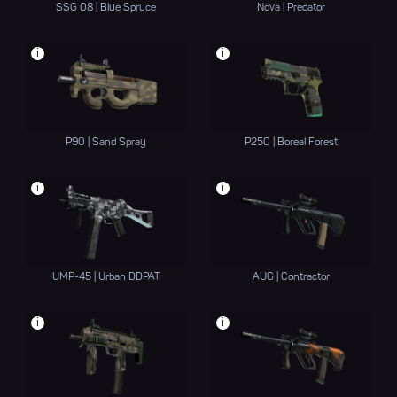
SSG 08 | Blue Spruce
Nova | Predator
i
i
P90 | Sand Spray
P250 | Boreal Forest
i
i
UMP-45 | Urban DDPAT
AUG | Contractor
i
i