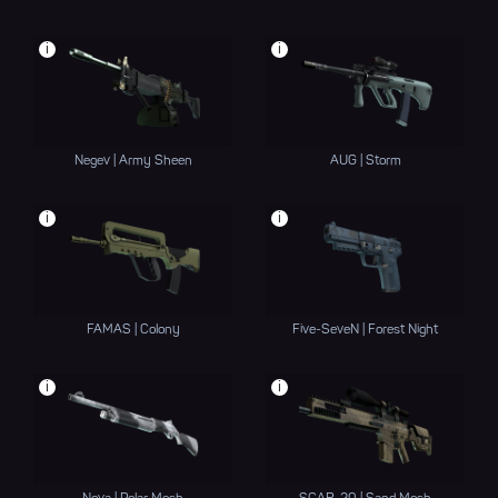
i
i
Negev | Army Sheen
AUG | Storm
i
i
FAMAS | Colony
Five-SeveN | Forest Night
i
i